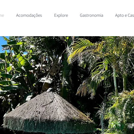
me
Acomodações
Explore
Gastronomia
Apto e Ca