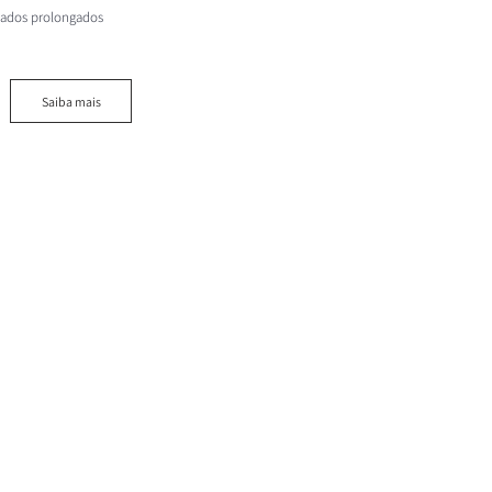
riados prolongados
Saiba mais