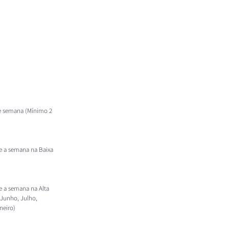
 de semana (Mínimo 2
te a semana na Baixa
te a semana na Alta
unho, Julho,
neiro)