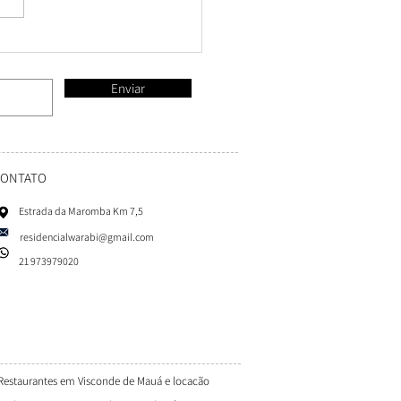
 da Manhã Japonês ou
ial Incluso na Diária
Enviar
CONTATO
Estrada da Maromba Km 7,5
residencialwarabi@gmail.com
21 973979020
Restaurantes em Visconde de Mauá e locacão