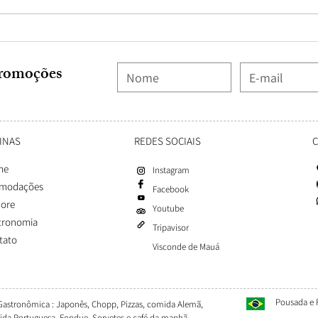
Café
Colon
romoções
INAS
REDES SOCIAIS
me
Instagram
modações
Facebook
lore
Youtube
tronomia
Tripavisor
tato
Visconde de Mauá
Pousada e 
 Gastronômica : Japonês, Chopp, Pizzas, comida Alemã,
da Portuguesa, Fondue, Sorvetes e café da manhã