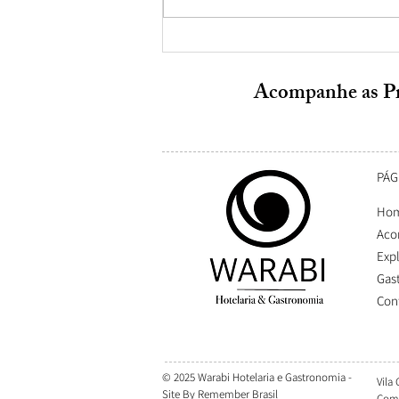
Linda Beira-Rio ! 🤩🍀
🍃.......#viscondedemauá
Acompanhe as P
PÁG
Ho
Aco
Exp
Gas
Con
© 2025 Warabi Hotelaria e Gastronomia -
Vila
Site By
Remember Brasil
Comi