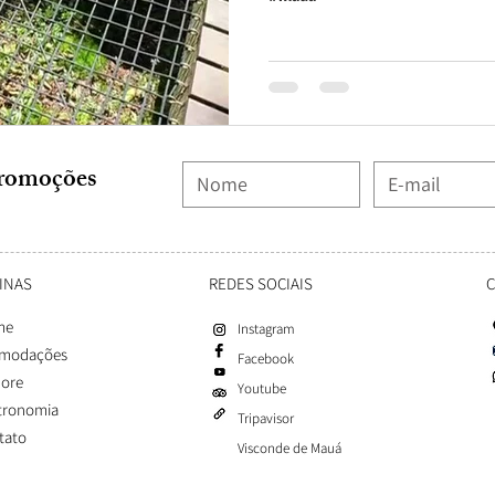
romoções
INAS
REDES SOCIAIS
me
Instagram
modações
Facebook
lore
Youtube
tronomia
Tripavisor
tato
Visconde de Mauá