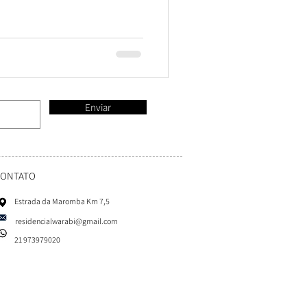
Enviar
CONTATO
Estrada da Maromba Km 7,5
residencialwarabi@gmail.com
21 973979020