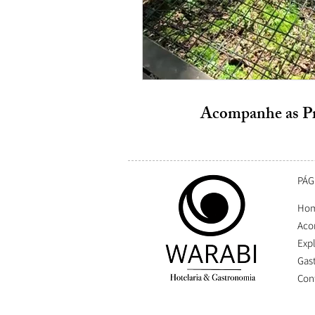
Acompanhe as P
PÁG
Ho
Aco
Exp
Gas
Con