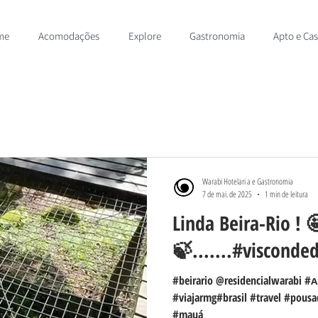
me
Acomodações
Explore
Gastronomia
Apto e Ca
Warabi Hotelari a e Gastronomia
7 de mai. de 2025
1 min de leitura
Linda Beira-Rio ! 
🍃.......#viscond
#beirario @residencialwarabi 
#viajarmg#brasil #travel #pous
#mauá