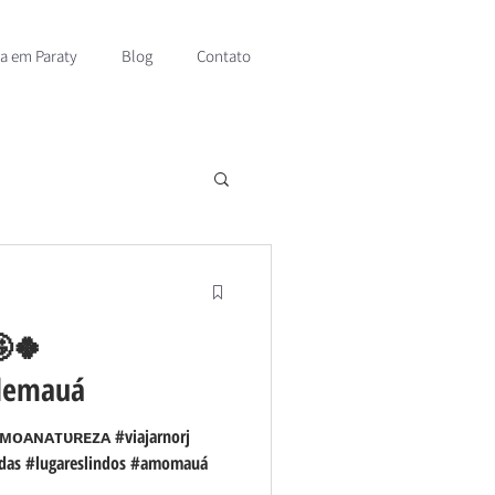
sa em Paraty
Blog
Contato
🤩🍀
edemauá
#ᴀᴍᴏᴀɴᴀᴛᴜʀᴇᴢᴀ #viajarnorj
adas #lugareslindos #amomauá